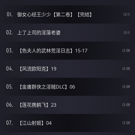
御女心经王少少【第二卷】【完结】
12-11
上了上司的淫蕩老婆
12-11
【色夫人的武林荒淫日志】15-17
12-08
【风流欧阳克】19
12-08
【金庸群侠之淫贼DLC】06
12-08
【莲花携鹤飞】23
12-08
【江山射姬】04
12-08