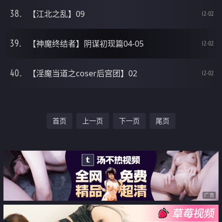
【江北之乱】09
12-02
【神魔终结者】阴谋初现篇04-05
12-02
【淫魔当道之coser后宫团】02
12-02
首页
上一页
下一页
尾页
广告